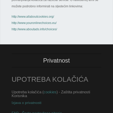
možete podrobno informirati na sljedećim linkovima:
http://www.allaboutcookies.org/
http://www.youronlinechoices.eu/
http://www.aboutads.info/choices/
Privatnost
UPOTREBA KOLAČIĆA
Upotreba kolačića (
cookies
) - Zaštita privatnosti
Korisnika
Izjava o privatnosti
FAQ - Često postavljana pitanja