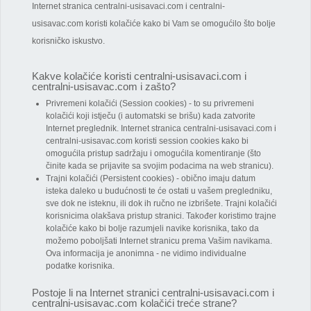
Internet stranica centralni-usisavaci.com i centralni-
usisavac.com koristi kolačiće kako bi Vam se omogućilo što bolje
korisničko iskustvo.
Kakve kolačiće koristi centralni-usisavaci.com i
centralni-usisavac.com i zašto?
Privremeni kolačići (Session cookies) - to su privremeni
kolačići koji istječu (i automatski se brišu) kada zatvorite
Internet preglednik. Internet stranica centralni-usisavaci.com i
centralni-usisavac.com koristi session cookies kako bi
omogućila pristup sadržaju i omogućila komentiranje (što
činite kada se prijavite sa svojim podacima na web stranicu).
Trajni kolačići (Persistent cookies) - obično imaju datum
isteka daleko u budućnosti te će ostati u vašem pregledniku,
sve dok ne isteknu, ili dok ih ručno ne izbrišete. Trajni kolačići
korisnicima olakšava pristup stranici. Također koristimo trajne
kolačiće kako bi bolje razumjeli navike korisnika, tako da
možemo poboljšati Internet stranicu prema Vašim navikama.
Ova informacija je anonimna - ne vidimo individualne
podatke korisnika.
Postoje li na Internet stranici centralni-usisavaci.com i
centralni-usisavac.com kolačići treće strane?