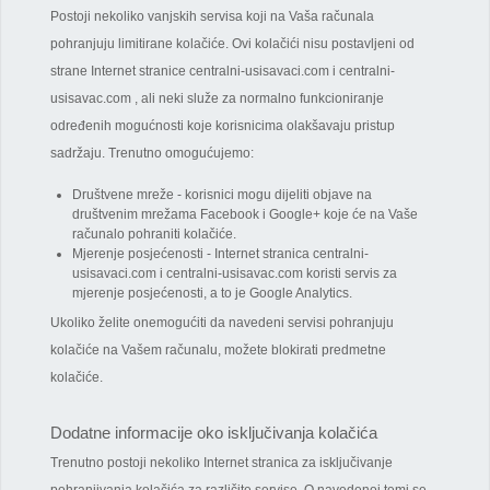
Postoji nekoliko vanjskih servisa koji na Vaša računala
pohranjuju limitirane kolačiće. Ovi kolačići nisu postavljeni od
strane Internet stranice centralni-usisavaci.com i centralni-
usisavac.com , ali neki služe za normalno funkcioniranje
određenih mogućnosti koje korisnicima olakšavaju pristup
sadržaju. Trenutno omogućujemo:
Društvene mreže - korisnici mogu dijeliti objave na
društvenim mrežama Facebook i Google+ koje će na Vaše
računalo pohraniti kolačiće.
Mjerenje posjećenosti - Internet stranica centralni-
usisavaci.com i centralni-usisavac.com koristi servis za
mjerenje posjećenosti, a to je Google Analytics.
Ukoliko želite onemogućiti da navedeni servisi pohranjuju
kolačiće na Vašem računalu, možete blokirati predmetne
kolačiće.
Dodatne informacije oko isključivanja kolačića
Trenutno postoji nekoliko Internet stranica za isključivanje
pohranjivanja kolačića za različite servise. O navedenoj temi se