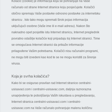
Kolačić (cookie) je informacija koja se pohranjuje na Vaše
računalo od strane Internet stranice koju posjećujete. Kolačići
obično spremaju Vaše postavke odnosno postavke za internetsku
stranicu . Isto tako mogu spremati širok pojas informacija
uključujući osobne (Vaše ime ili e-mail adresu). Nakon što
naknadno opet posjetite istu Internet stranicu, Internet preglednik
povratno odašilje kolačiće koji pripadaju toj Internet stranici. Time
se omogućava Internet stranici da prikaže informacije
prilagođene Vašim potrebama. Kolačići nisu računalni programi,
ne mogu biti izvedeni kao kod te se ne mogu koristiti za širenje
virusa.
Koja je svrha kolačića?
Kako bi se osigurao pravilan rad Internet stranice centralni-
usisavaci.com i centralni-usisavac.com, daljnja raznorazna
unaprjeđenja te poboljšanja Vaših iskustava u pregledavanju,
Internet stranica centralni-usisavaci.com i centralni-
usisavac.com na Vaše računalo pohranjuje malenu količinu